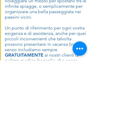
noleggiare un mezzo per spostarvi tra le
infinite spiagge, o semplicemente per
organizzare una bella passeggiata nei
paesini vicini.
Un punto di riferimento per ogni vostra
esigenza e di assistenza, anche per quei
piccoli inconvenienti che talvolta
possono presentarsi in vacanza (in tal
senso includiamo sempre
GRATUITAMENTE
ai nostri clienti la
polizza medico-bagaglio che copre
eventuali spese mediche o rimborso
parziale in caso di furto delle valigie).
Richiedi Informazioni
m
V
as
ter
acanze
La Fidele srl
(capitale int. versato)
Via Cividale del Friuli, 19
00183 Roma - Italy