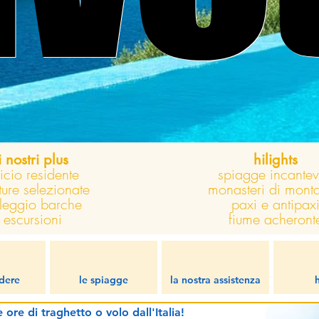
i nostri plus
hilights
ficio residente
spiagge incantev
tture selezionate
monasteri di mont
leggio barche
paxi e antipax
escursioni
fiume acheront
dere
le spiagge
la nostra assistenza
ore di traghetto o volo dall'Italia!