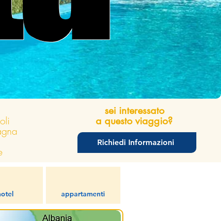
sei interessato
oli
a questo viaggio?
agna
i
Richiedi Informazioni
e
hotel
appartamenti