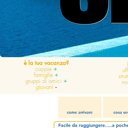
è la tua vacanza?
coppie
+
uf
famiglie
+
stru
gruppi di amici
+
no
giovani
-
come arrivare
cosa ve
Facile da raggiungere.....a poche 