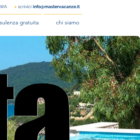
 WA
​
>
scrivici
info@mastervacanze.it
sulenza gratuita
chi siamo
ta
ta