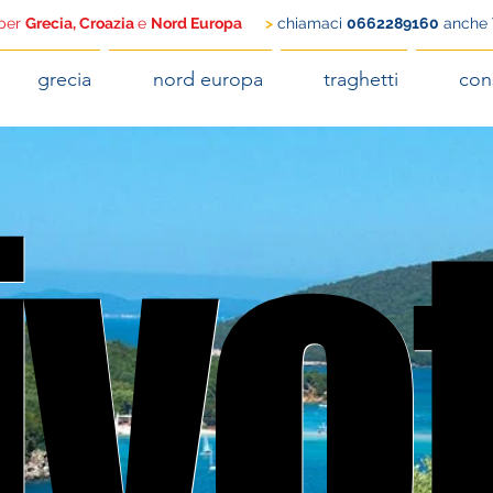
 per
Grecia, Croazia
e
Nord Europa
>
chiamaci
0662289160
anche
grecia
nord europa
traghetti
con
ivo
ivo