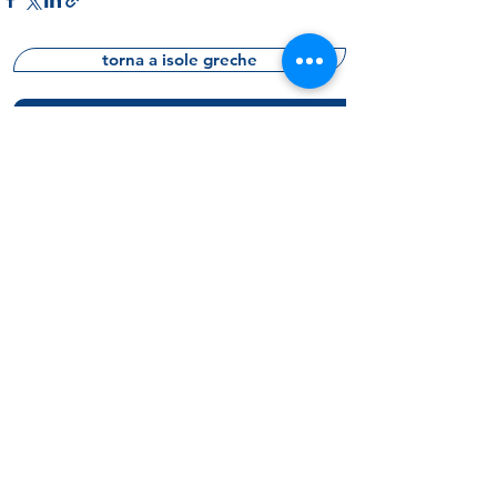
torna a isole greche
prenota una consulenza gratuita
richiedi informazioni
m
V
as
ter
acanze
La Fidele srl
(capitale int. versato)
Via Cividale del Friuli, 19
00183 Roma - Italy
p.i.
07226711005
sdi: KRRH6B9
Rea RM -
1018797
Polizza RC HDI A47
801156816
0662289160
chiamaci
anche WA​
info@mastervacanze.it
scrivici
chi siamo
consulenza gratuita