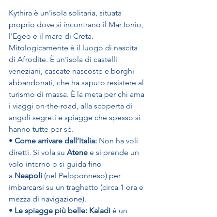
Kythira è un'isola solitaria, situata 
proprio dove si incontrano il Mar Ionio, 
l'Egeo e il mare di Creta. 
Mitologicamente è il luogo di nascita 
di Afrodite. È un'isola di castelli 
veneziani, cascate nascoste e borghi 
abbandonati, che ha saputo resistere al 
turismo di massa. È la meta per chi ama 
i viaggi on-the-road, alla scoperta di 
angoli segreti e spiagge che spesso si 
hanno tutte per sé.
• 
Come arrivare dall’Italia:
 Non ha voli 
diretti. Si vola su 
Atene
 e si prende un 
volo interno o si guida fino 
a 
Neapoli
 (nel Peloponneso) per 
imbarcarsi su un traghetto (circa 1 ora e 
mezza di navigazione).
• 
Le spiagge più belle:
Kaladi
 è un 