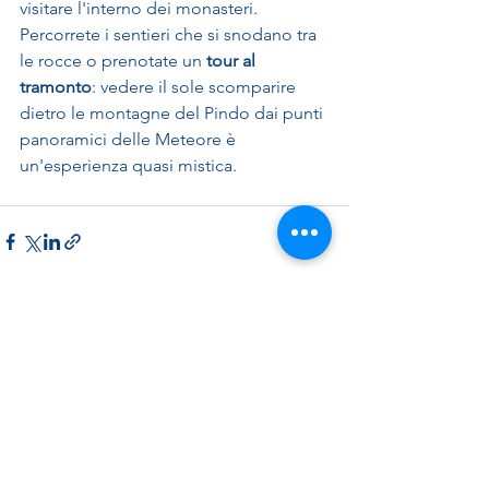
visitare l'interno dei monasteri. 
Percorrete i sentieri che si snodano tra 
le rocce o prenotate un 
tour al 
tramonto
: vedere il sole scomparire 
dietro le montagne del Pindo dai punti 
panoramici delle Meteore è 
un'esperienza quasi mistica.
torna a isole greche
prenota una consulenza gratuita
richiedi informazioni