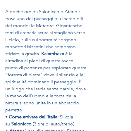
A poche ore da Salonicco o Atene si 
trova uno dei paesaggi più incredibili 
del mondo: le Meteore. Gigantesche 
torri di arenaria scura si stagliano verso 
il cielo, sulla cui sommità sorgono 
monasteri bizantini che sembrano 
sfidare la gravità. 
Kalambaka
 è la 
cittadina ai piedi di queste rocce, 
punto di partenza per esplorare questa 
"foresta di pietra" dove il silenzio e la 
spiritualità dominano il paesaggio. È 
un luogo che lascia senza parole, dove 
la mano dell'uomo e la forza della 
natura si sono unite in un abbraccio 
perfetto.
• 
Come arrivare dall’Italia:
 Si vola 
su 
Salonicco
 (3 ore di auto/treno) 
o 
Atene
 (4 ore di auto/treno). Esistono 