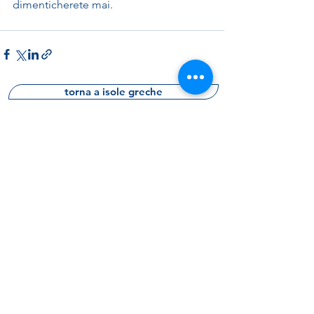
dimenticherete mai.
torna a isole greche
prenota una consulenza gratuita
richiedi informazioni
m
V
as
ter
acanze
La Fidele srl
(capitale int. versato)
Via Cividale del Friuli, 19
00183 Roma - Italy
p.i.
07226711005
sdi: KRRH6B9
Rea RM -
1018797
Polizza RC HDI A47
801156816
0662289160
chiamaci
anche WA​