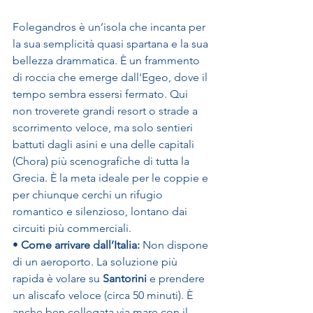
Folegandros è un’isola che incanta per 
la sua semplicità quasi spartana e la sua 
bellezza drammatica. È un frammento 
di roccia che emerge dall'Egeo, dove il 
tempo sembra essersi fermato. Qui 
non troverete grandi resort o strade a 
scorrimento veloce, ma solo sentieri 
battuti dagli asini e una delle capitali 
(Chora) più scenografiche di tutta la 
Grecia. È la meta ideale per le coppie e 
per chiunque cerchi un rifugio 
romantico e silenzioso, lontano dai 
circuiti più commerciali.
• 
Come arrivare dall’Italia:
 Non dispone 
di un aeroporto. La soluzione più 
rapida è volare su 
Santorini
 e prendere 
un aliscafo veloce (circa 50 minuti). È 
anche ben collegata via mare con il 