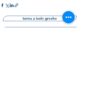
torna a isole greche
prenota una consulenza gratuita
richiedi informazioni
m
V
as
ter
acanze
La Fidele srl
(capitale int. versato)
Via Cividale del Friuli, 19
00183 Roma - Italy
p.i.
07226711005
sdi: KRRH6B9
Rea RM -
1018797
Polizza RC HDI A47
801156816
0662289160
chiamaci
anche WA​
info@mastervacanze.it
scrivici
chi siamo