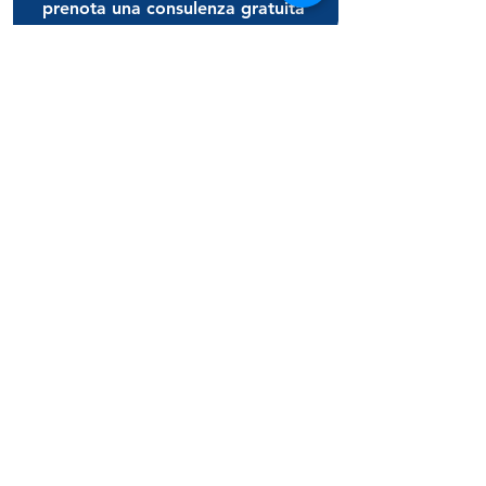
prenota una consulenza gratuita
richiedi informazioni
m
V
as
ter
acanze
La Fidele srl
(capitale int. versato)
Via Cividale del Friuli, 19
00183 Roma - Italy
p.i.
07226711005
sdi: KRRH6B9
Rea RM -
1018797
Polizza RC HDI A47
801156816
0662289160
chiamaci
anche WA​
info@mastervacanze.it
scrivici
chi siamo
consulenza gratuita
roma