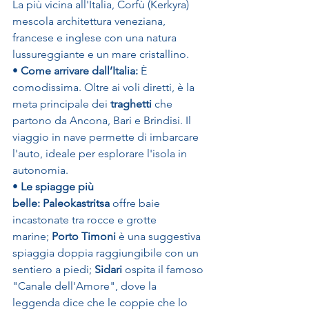
La più vicina all'Italia, Corfù (Kerkyra) 
mescola architettura veneziana, 
francese e inglese con una natura 
lussureggiante e un mare cristallino.
• 
Come arrivare dall’Italia:
 È 
comodissima. Oltre ai voli diretti, è la 
meta principale dei 
traghetti
 che 
partono da Ancona, Bari e Brindisi. Il 
viaggio in nave permette di imbarcare 
l'auto, ideale per esplorare l'isola in 
autonomia.
• 
Le spiagge più 
belle:
Paleokastritsa
 offre baie 
incastonate tra rocce e grotte 
marine; 
Porto Timoni
 è una suggestiva 
spiaggia doppia raggiungibile con un 
sentiero a piedi; 
Sidari
 ospita il famoso 
"Canale dell'Amore", dove la 
leggenda dice che le coppie che lo 