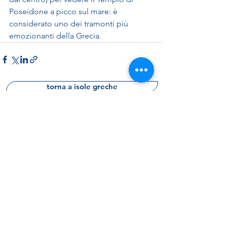
Poseidone a picco sul mare: è 
considerato uno dei tramonti più 
emozionanti della Grecia.
torna a isole greche
prenota una consulenza gratuita
richiedi informazioni
m
V
as
ter
acanze
La Fidele srl
(capitale int. versato)
Via Cividale del Friuli, 19
00183 Roma - Italy
p.i.
07226711005
sdi: KRRH6B9
Rea RM -
1018797