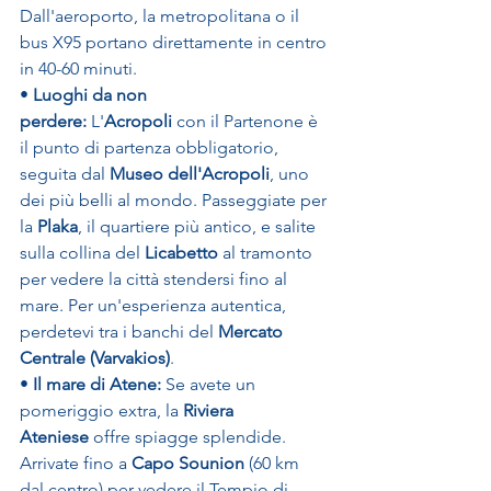
Dall'aeroporto, la metropolitana o il 
bus X95 portano direttamente in centro 
in 40-60 minuti.
• 
Luoghi da non 
perdere:
 L'
Acropoli
 con il Partenone è 
il punto di partenza obbligatorio, 
seguita dal 
Museo dell'Acropoli
, uno 
dei più belli al mondo. Passeggiate per 
la 
Plaka
, il quartiere più antico, e salite 
sulla collina del 
Licabetto
 al tramonto 
per vedere la città stendersi fino al 
mare. Per un'esperienza autentica, 
perdetevi tra i banchi del 
Mercato 
Centrale (Varvakios)
.
• 
Il mare di Atene:
 Se avete un 
pomeriggio extra, la 
Riviera 
Ateniese
 offre spiagge splendide. 
Arrivate fino a 
Capo Sounion
 (60 km 
dal centro) per vedere il Tempio di 